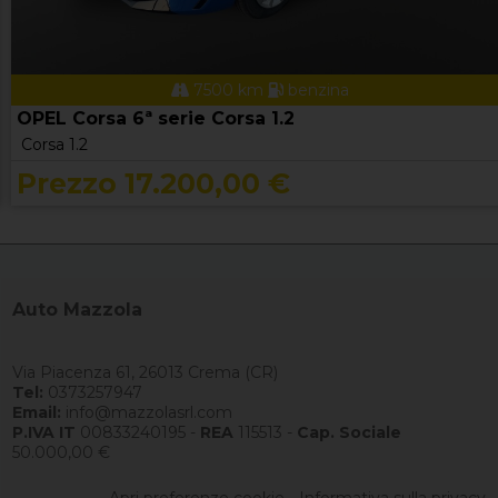
7500 km
benzina
OPEL Corsa 6ª serie Corsa 1.2
Corsa 1.2
Prezzo 17.200,00 €
Auto Mazzola
Via Piacenza 61, 26013 Crema (CR)
Tel:
0373257947
Email:
info@mazzolasrl.com
P.IVA IT
00833240195 -
REA
115513 -
Cap. Sociale
50.000,00 €
Apri preferenze cookie
-
Informativa sulla privacy