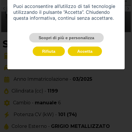
Puoi acconsentire all’utilizzo di tali tecnologie
utilizzando il pulsante “Accetta”. Chiudendo
questa informativa, continui senza accettare.
Scopri di più e personalizza
SU QUEST'AUTO
Rifiuta
Accetta
Alimentazione -
benzina
Carrozzeria -
berlina
Anno Immatricolazione -
03/2025
Cilindrata (cc) -
1199
Cambio -
manuale
6
Potenza CV (kW) -
101 (74)
Colore Esterno -
GRIGIO METALLIZZATO