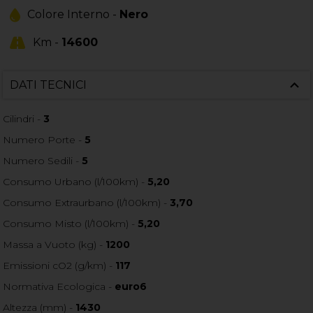
Colore Interno -
Nero
Km -
14600
DATI TECNICI
Cilindri -
3
Numero Porte -
5
Numero Sedili -
5
Consumo Urbano (l/100km) -
5,20
Consumo Extraurbano (l/100km) -
3,70
Consumo Misto (l/100km) -
5,20
Massa a Vuoto (kg) -
1200
Emissioni cO2 (g/km) -
117
Normativa Ecologica -
euro6
Altezza (mm) -
1430