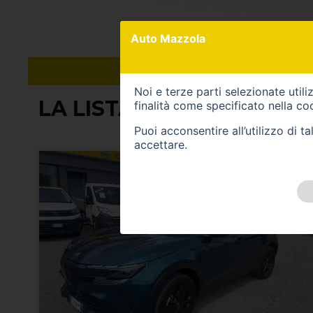
Auto Mazzola
Noi e terze parti selezionate util
LA LISTA CONTIENE (57) 
finalità come specificato nella
coo
Puoi acconsentire all’utilizzo di 
accettare.