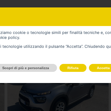
AUTO GREEN
izziamo cookie o tecnologie simili per finalità tecniche e, co
VEICOLI
kie policy
.
tali tecnologie utilizzando il pulsante “Accetta”. Chiudendo q
Scopri di più e personalizza
Rifiuta
Accetta