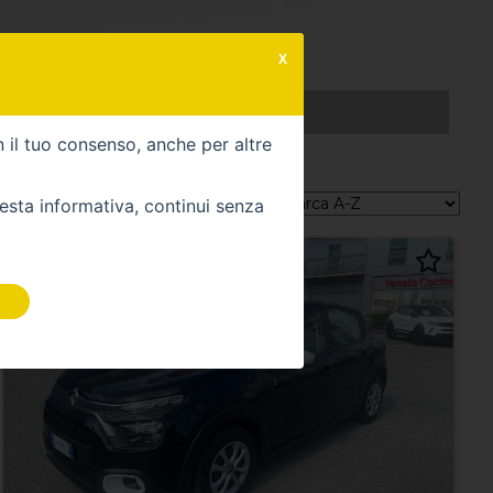
X
RICHIEDI UNA VETTURA
n il tuo consenso, anche per altre
Ordina per:
uesta informativa, continui senza