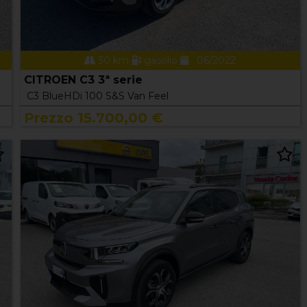
30 km
gasolio
06/2022
CITROEN C3 3ª serie
C3 BlueHDi 100 S&S Van Feel
Prezzo 15.700,00 €