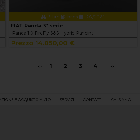
15 km
ibrida
07/2024
FIAT Panda 3ª serie
Panda 1.0 FireFly S&S Hybrid Pandina
Prezzo 14.050,00 €
1
2
3
4
<<
>>
AZIONE E ACQUISTO AUTO
SERVIZI
CONTATTI
CHI SIAMO