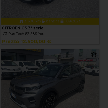
31600 km
benzina
09/2023
CITROEN C3 3ª serie
C3 PureTech 83 S&S You
Prezzo 12.500,00 €