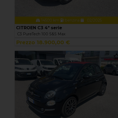
14500 km
benzina
02/2025
CITROEN C3 4ª serie
C3 PureTech 100 S&S Max
Prezzo 18.900,00 €