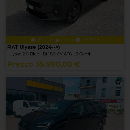
2620 km
gasolio
09/2025
FIAT Ulysse (2024-->)
Ulysse 2.0 BlueHDi 180 CV AT8 L3 Combi
Prezzo 35.990,00 €