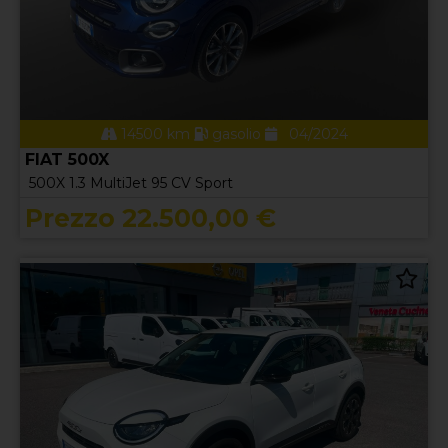
14500 km
gasolio
04/2024
FIAT 500X
500X 1.3 MultiJet 95 CV Sport
Prezzo 22.500,00 €