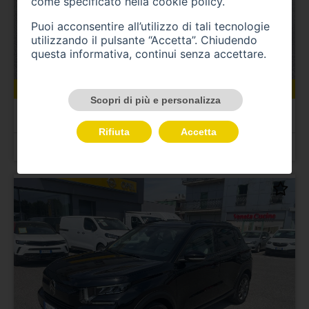
come specificato nella
cookie policy
.
Puoi acconsentire all’utilizzo di tali tecnologie
utilizzando il pulsante “Accetta”. Chiudendo
questa informativa, continui senza accettare.
31600 km
benzina
09/2023
Scopri di più e personalizza
CITROEN C3 3ª serie
C3 PureTech 83 S&S You
Rifiuta
Accetta
Prezzo 12.500,00 €