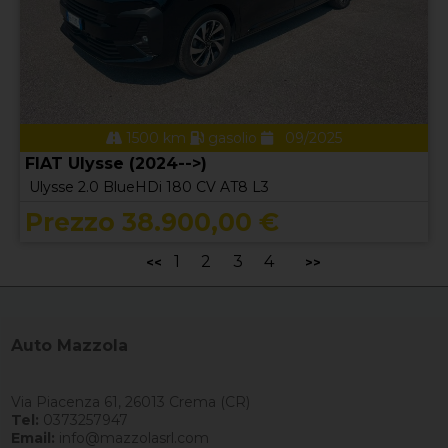
1500 km
gasolio
09/2025
FIAT Ulysse (2024-->)
Ulysse 2.0 BlueHDi 180 CV AT8 L3
Prezzo 38.900,00 €
1
2
3
4
<<
>>
Auto Mazzola
Via Piacenza 61, 26013 Crema (CR)
Tel:
0373257947
Email:
info@mazzolasrl.com