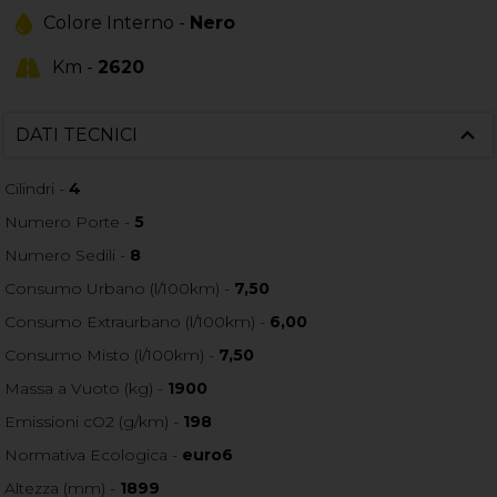
Colore Interno -
Nero
Km -
2620
DATI TECNICI
Cilindri -
4
Numero Porte -
5
Numero Sedili -
8
Consumo Urbano (l/100km) -
7,50
Consumo Extraurbano (l/100km) -
6,00
Consumo Misto (l/100km) -
7,50
Massa a Vuoto (kg) -
1900
Emissioni cO2 (g/km) -
198
Normativa Ecologica -
euro6
Altezza (mm) -
1899