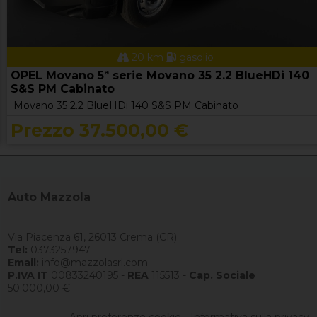
20 km
gasolio
OPEL Movano 5ª serie Movano 35 2.2 BlueHDi 140
S&S PM Cabinato
Movano 35 2.2 BlueHDi 140 S&S PM Cabinato
Prezzo 37.500,00 €
Auto Mazzola
Via Piacenza 61, 26013 Crema (CR)
Tel:
0373257947
Email:
info@mazzolasrl.com
P.IVA IT
00833240195 -
REA
115513 -
Cap. Sociale
50.000,00 €
Apri preferenze cookie
-
Informativa sulla privacy