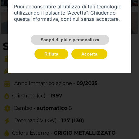
Puoi acconsentire all’utilizzo di tali tecnologie
utilizzando il pulsante “Accetta”. Chiudendo
questa informativa, continui senza accettare.
Scopri di più e personalizza
SU QUEST'AUTO
Rifiuta
Accetta
Alimentazione -
gasolio
Carrozzeria -
Anno Immatricolazione -
09/2025
Cilindrata (cc) -
1997
Cambio -
automatico
8
Potenza CV (kW) -
177 (130)
Colore Esterno -
GRIGIO METALLIZZATO