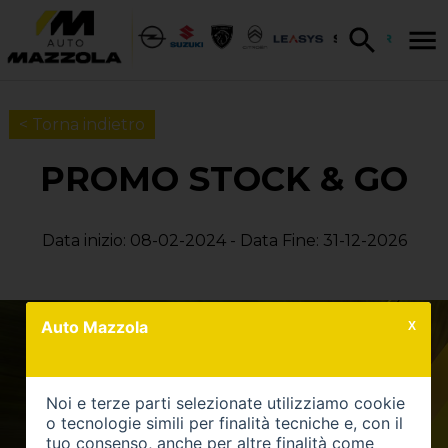
< Torna indietro
PROMO STOCK & GO
Data inizio: 08-02-2024 - Data Fine: 31-12-2026
Auto Mazzola
X
Noi e terze parti selezionate utilizziamo cookie
o tecnologie simili per finalità tecniche e, con il
tuo consenso, anche per altre finalità come