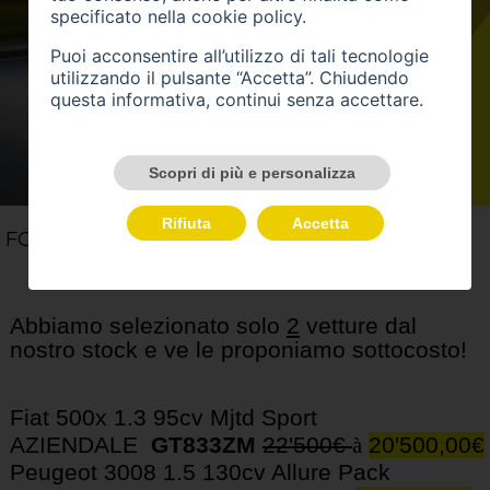
specificato nella
cookie policy
.
Puoi acconsentire all’utilizzo di tali tecnologie
utilizzando il pulsante “Accetta”. Chiudendo
questa informativa, continui senza accettare.
Scopri di più e personalizza
Rifiuta
Accetta
FOTO (1)
Abbiamo selezionato solo
2
vetture dal
nostro stock e ve le proponiamo sottocosto!
Fiat 500x 1.3 95cv Mjtd Sport
AZIENDALE
GT833ZM
22'500€
à
20'500,00€
Peugeot 3008 1.5 130cv Allure Pack