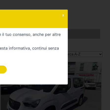
X
Green
RICHIEDI UNA VETTURA
n il tuo consenso, anche per altre
uesta informativa, continui senza
Ordina per: