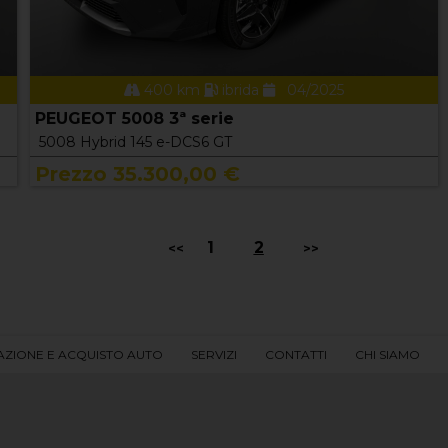
400 km
ibrida
04/2025
PEUGEOT 5008 3ª serie
5008 Hybrid 145 e-DCS6 GT
Prezzo 35.300,00 €
1
2
<<
>>
AZIONE E ACQUISTO AUTO
SERVIZI
CONTATTI
CHI SIAMO