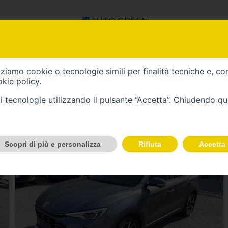
AUTO GREEN
izziamo cookie o tecnologie simili per finalità tecniche e, co
kie policy
.
VEICOLI DI TIPO GREEN
tali tecnologie utilizzando il pulsante “Accetta”. Chiudendo q
Scopri di più e personalizza
Rifiuta
Accetta