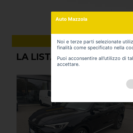
Auto Mazzola
Tipologia: Green
Noi e terze parti selezionate util
finalità come specificato nella
coo
LA LISTA CONTIENE (23) 
Puoi acconsentire all’utilizzo di 
accettare.