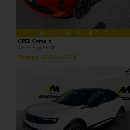
11500 km
elettrica
03/2023
OPEL Corsa-e
Corsa-e 5porte GS
Prezzo 25.500,00 €